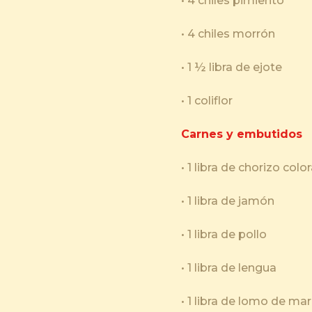
• 4 chiles pimiento
• 4 chiles morrón
• 1 ½ libra de ejote
• 1 coliflor
Carnes y embutidos
• 1 libra de chorizo col
• 1 libra de jamón
• 1 libra de pollo
• 1 libra de lengua
• 1 libra de lomo de ma