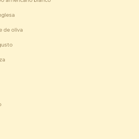
ipo americano blanco
inglesa
e de oliva
gusto
aza
to