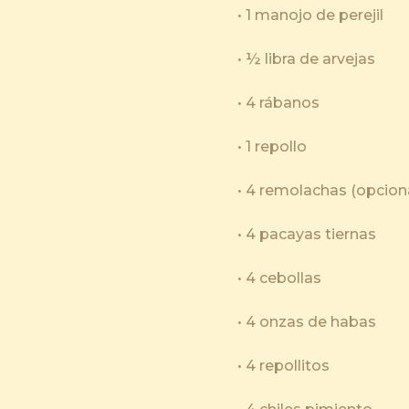
• 1 manojo de perejil
• ½ libra de arvejas
• 4 rábanos
• 1 repollo
• 4 remolachas (opcion
• 4 pacayas tiernas
• 4 cebollas
• 4 onzas de habas
• 4 repollitos