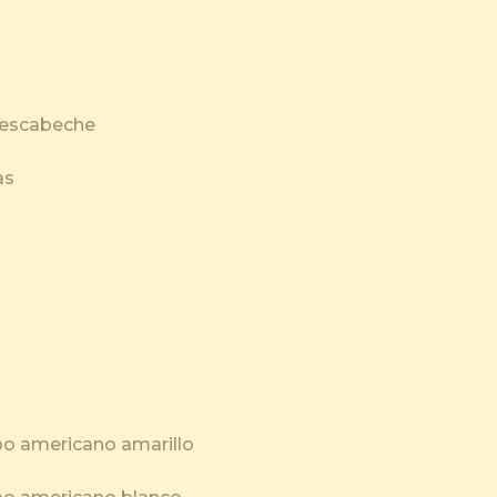
en escabeche
as
ipo americano amarillo