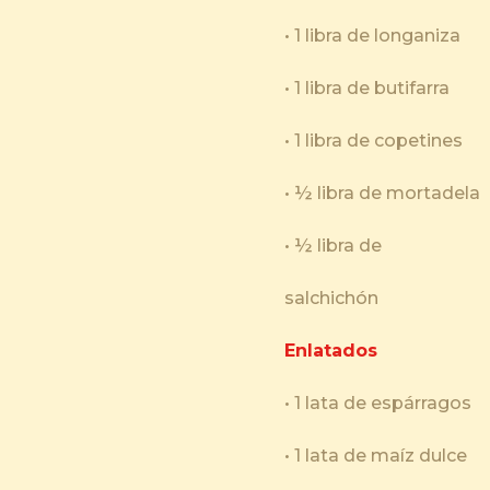
• 1 libra de longaniza
• 1 libra de butifarra
• 1 libra de copetines
• ½ libra de mortadela
• ½ libra de
salchichón
Enlatados
• 1 lata de espárragos
• 1 lata de maíz dulce