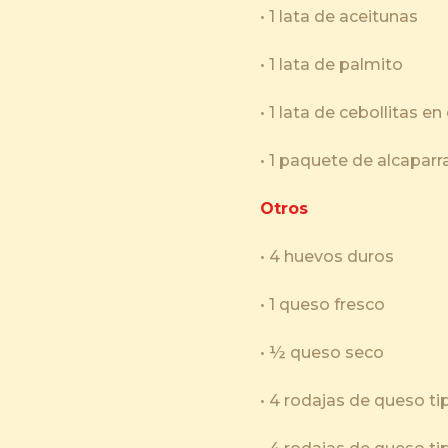
• 1 lata de aceitunas
• 1 lata de palmito
• 1 lata de cebollitas 
• 1 paquete de alcaparr
Otros
• 4 huevos duros
• 1 queso fresco
• ½ queso seco
• 4 rodajas de queso t